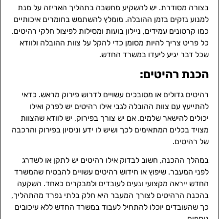
בצורה מסודרת. יש להשקיע מחשבה בתהליך האריזה על מנת
למנוע נזקים בזמן ההובלה. מומלץ להשתמש בחומרים איכותיים
כמו קרטונים עמידים, ניילון בועות ומסילות לפיצול חלקי רהיטים.
כל פריט צריך להיות מסומן כדי להקל על צוות ההובלה ולוודא
שכל דבר יגיע ליעדו במשרד החדש.
הכנת רהיטים:
רהיטים גדולים או מסובכים עשויים לדרוש פירוק מראש. כדאי
להתייעץ עם צוות ההובלה לגבי אילו רהיטים יש לפרק ואילו
יכולים להישאר שלמים. אם יש צורך בפירוק, יש לוודא שהצוות
מצויד בכלים המתאימים לכך ושיש לו ידע וניסיון בפירוק והרכבה
של רהיטים.
במהלך ההכנה, חשוב לבדוק אילו רהיטים יש לתקן או לשדרג
לפני המעבר. שיפוץ או חידוש רהיטים עשויים להבטיח שהמשרד
החדש ייראה מקצועי ונעים לעובדים ולמבקרים כאחד. השקעה
בהכנת הרהיטים לצורך המעבר היא חלק בלתי נפרד מהתהליך,
כך שהעובדים יוכלו להתחיל לעבוד במשרד החדש ללא עיכובים
נוספים.