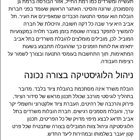
תעשייה ומשרדים כמו רמת החייל, אזור הבורסה ברמת גן
(הסמוכה), שרונה והסיטי. האתגר הראשון שעומד בפני חברות
הובלות הוא עומסי התנועה הכבדים שמאפיינים את העיר. תל
אביב היא עיר שבה כל דקה חשובה, והיכולת של חברה
להמשיך לתפקד בצורה שוטפת בזמן מעבר תלויה במקצועיות
המוביל. לכן, מובילים מומלצים להובלת משרדים בתל אביב
יתאימו את לוחות הזמנים כך שההובלה תתבצע בשעות
המתאימות, תוך התחשבות בעומסי התנועה ובצורך לשמור על
רציפות העבודה.
ניהול הלוגיסטיקה בצורה נכונה
הובלת משרד אינה מסתכמת בהובלת ציוד בלבד. מדובר
בתהליך לוגיסטי מורכב שכולל תכנון מראש של סידור הציוד,
פירוק והרכבה של רהיטים, העברת ציוד אלקטרוני וחשמלי יקר
ערך, והובלת מסמכים רגישים. חברת הובלות משרדים בתל
אביב תדאג לבצע מיפוי מדויק של כל הפריטים, תכנון
הלוגיסטיקה וניהול צוות המובילים בצורה שתבטיח שכל פרט
קטן יועבר בשלמותו ובמהירות ליעד החדש.